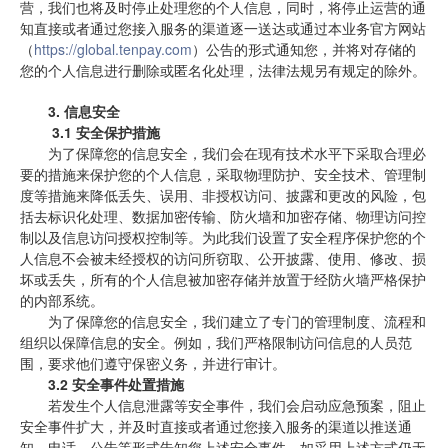
营，我们也将及时停止处理您的个人信息，同时，将停止运营的通
知直接或者通过您接入服务的渠道逐一送达或通过本业务官方网站
（
https://global.tenpay.com
）公告的形式通知您，并将对存储的
您的个人信息进行删除或匿名化处理，法律法规另有规定的除外。
3.
信息安全
 3.1 安全保护措施
为了保障您的信息安全，我们会在现有技术水平下采取合理必
要的措施来保护您的个人信息，采取物理防护、安全技术、管理制
度等措施来降低丢失、误用、非授权访问、披露和更改的风险，包
括去标识化处理、数据加密传输、防火墙和加密存储、物理访问控
制以及信息访问授权控制等。为此我们设置了安全程序保护您的个
人信息不会被未经授权的访问所窃取、公开披露、使用、修改、损
坏或丢失，所有的个人信息被加密存储并放置于经防火墙严格保护
的内部系统。 
为了保障您的信息安全，我们建立了专门的管理制度、流程和
组织以保障信息的安全。例如，我们严格限制访问信息的人员范
围，要求他们遵守保密义务，并进行审计。
3.2 安全事件处置措施
若发生个人信息泄露等安全事件，我们会启动应急预案，阻止
安全事件扩大，并及时直接或者通过您接入服务的渠道以推送通
知、电话、公告等形式告知您上述安全事件，如采用上述方式仍无