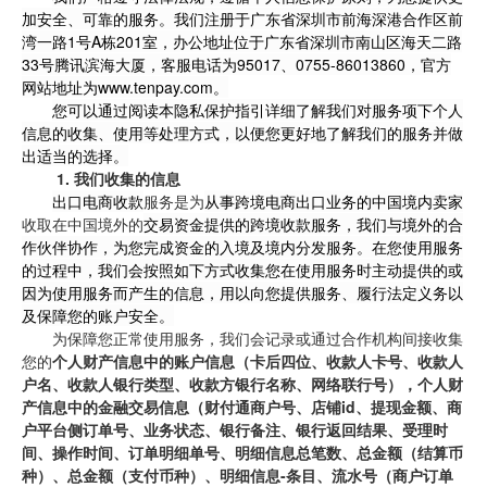
加安全、可靠的服务。我们注册于广东省深圳市前海深港合作区前
湾一路1号A栋201室，办公地址位于广东省深圳市南山区海天二路
33号腾讯滨海大厦，客服电话为95017、0755-86013860，官方
网站地址为www.tenpay.com。
您可以通过阅读本隐私保护指引详细了解我们对服务项下个人
信息的收集、使用等处理方式，以便您更好地了解我们的服务并做
出适当的选择。
1.
我们收集的信息
出口电商收款
服务是为
从事跨境电商出口业务的中国境内卖家
收取在中国境外的
交易资金提供的跨境收款服务，我们与境外的合
作伙伴协作，为您完成资金的入境及境内分发服务。在您使用服务
的过程中，我们会按照如下方式收集您在使用服务时主动提供的或
因为使用服务而产生的信息，用以向您提供服务、履行法定义务以
及保障您的账户安全。
为保障您正常使用服务，我们会记录或通过合作机构间接收集
您的
个人财产信息中的账户信息（卡后四位、收款人卡号、收款人
户名、收款人银行类型、收款方银行名称、网络联行号），个人财
产信息中的金融交易信息（财付通商户号、店铺id、提现金额、商
户平台侧订单号、业务状态、银行备注、银行返回结果、受理时
间、操作时间、订单明细单号、明细信息总笔数、总金额（结算币
种）、总金额（支付币种）、明细信息-条目、流水号（商户订单