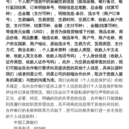
号），个人财产信息中的金融交易信息（提现金额、银行备注、银
行返回结果、订单明细单号、明细信息总笔数、总金额（结算币
种）、总金额（支付币种）、明细信息-条目、流水号（商户订单
号）、交易编码、交易类型、交易时间、交易汇率、收款人账户类
型、支付币种、结算币种、金额（支付币种）、金额(结算币种)、
等值美元金额（USD）、是否为保税货物项下付款、商品名称、商
品价格、商品数量、物流名称、物流单号、商户号、商户名称、商
户所在国家、商户地址、原始流水号、交易方式、贸易类型、支付
方式、商业名称），个人基本资料（收款人类型、收款人中文名
称、收款人英文名称、收款人电话号码），个人身份信息（收款人
证件类型、收款人证件号码）。此外，为交易合规审查的目的，我
们可能会应合作银行要求向其提供您的其他个人信息，具体以届时
我们（或者圳星公司、圳星公司的前端合作伙伴，取决于您接入服
务的渠道）与您的沟通为准。
我们会根据《个人信息保护法》的相
关规定，在向合作银行提供上述个人信息前进行个人信息保护影响
评估并记录处理情况。我们仅会出于本隐私保护指引声明的合法、
正当、必要、特定、明确的目的共享您的信息，合作银行只能接触
到其履行收款职责所需信息，且不得将此信息用于其他任何目的。
合作银行的名称和联系方式如下，您可以向相关银行进一步主张您
的个人信息权利：
中国工商银行
联系电话：95588