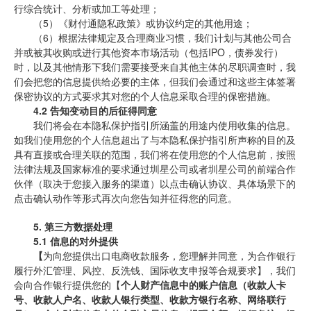
行综合统计、分析或加工等处理；
（5）《财付通隐私政策》或协议约定的其他用途；
（6）根据法律规定及合理商业习惯，我们计划与其他公司合
并或被其收购或进行其他资本市场活动（包括IPO，债券发行）
时，以及其他情形下我们需要接受来自其他主体的尽职调查时，我
们会把您的信息提供给必要的主体，但我们会通过和这些主体签署
保密协议的方式要求其对您的个人信息采取合理的保密措施。
4.2 告知变动目的后征得同意
我们将会在本隐私保护指引所涵盖的用途内使用收集的信息。
如我们使用您的个人信息超出了与本隐私保护指引所声称的目的及
具有直接或合理关联的范围，我们将在使用您的个人信息前，按照
法律法规及国家标准的要求通过圳星公司或者圳星公司的前端合作
伙伴（取决于您接入服务的渠道）以点击确认协议、具体场景下的
点击确认动作等形式再次向您告知并征得您的同意。
5.
第三方数据处理
5.1 信息的对外提供
【
为向您提供出口电商收款服务，您理解并同意，为合作银行
履行外汇管理、风控、反洗钱、国际收支申报等合规要求】，我们
会向合作银行提供您的【
个人财产信息中的账户信息（收款人卡
号、收款人户名、收款人银行类型、收款方银行名称、网络联行