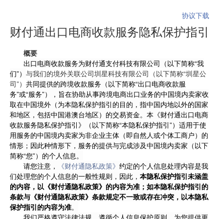
协议下载
财付通出口电商收款服务隐私保护指引
概要
出口电商收款服务为财付通支付科技有限公司（以下简称“我
们”）
与我们的境外关联公司圳星科技有限公司（以下简称“圳星公
司”）
共同提供的跨境收款服务（以下简称“出口电商收款服
务”或“服务”），旨在协助从事跨境电商出口业务的中国境内卖家收
取在中国境外（为本隐私保护指引的目的，指中国内地以外的国家
和地区，包括中国港澳台地区）的交易资金。本《财付通出口电商
收款服务隐私保护指引》（以下简称“本隐私保护指引”）适用于使
用服务的中国境内卖家为非企业主体（即自然人或个体工商户）的
情形；因此种情形下，服务的提供与完成涉及中国境内卖家（以下
简称“您”）的个人信息。
请您注意，
《财付通隐私政策》
约定的个人信息处理内容是我
们处理您的个人信息的一般性规则，因此，
本隐私保护指引未涵盖
的内容，以《财付通隐私政策》的内容为准；如本隐私保护指引的
条款与《财付通隐私政策》条款规定不一致或存在冲突，以本隐私
保护指引的内容为准
。
我们严格遵守法律法规，遵循个人信息保护原则，为您提供更