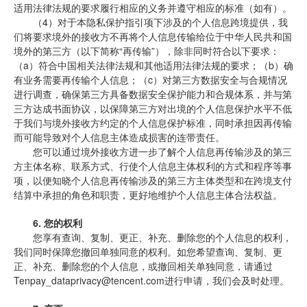
适用法律法规的要求履行相应的义务并遵守相应的标准（如有）。
（4）对于本隐私保护指引项下涉及的个人信息跨境提供，我
们将要求境外的接收方不再将个人信息传输给位于中华人民共和国
境外的第三方（以下简称“再传输”），除非同时符合以下要求：
（a）符合中国相关法律法规和其他适用法律法规的要求；（b）确
有业务需要再传输个人信息；（c）对第三方数据安全与合规情况
进行调查，确保第三方具备数据安全保护能力和合规体系，并与第
三方达成书面协议，以保障第三方对出境的个人信息保护水平不低
于我们与境外接收方约定的个人信息保护标准，同时承担因再传输
而可能导致对个人信息主体造成损害的连带责任。
您可以通过境外接收方进一步了解个人信息再传输涉及的第三
方主体名称、联系方式、行使个人信息主体权利的方式和程序等事
项，以便知晓个人信息再传输涉及的第三方主体类型和在跨境支付
结算中承担的角色和职责，更好地维护个人信息主体合法权益。
6.
您的权利
您享有查询、复制、更正、补充、删除您的个人信息的权利，
我们同时保障您撤回单独同意的权利。如您希望查询、复制、更
正、补充、删除您的个人信息，或撤回相关单独同意，请通过
Tenpay_dataprivacy@tencent.com进行申请，我们会及时处理。