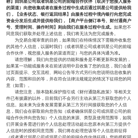
称】由圳星公司或者圳星公司的前端合作伙伴（取决于您接入服务
的渠道）向您收集或者在服务过程中生成后通过圳星公司提供给我
们，【业务状态、银行返回结果】由服务过程中境内银行向您完成
资金分发后生成并提供给我们，【商户平台侧订单号、财付通商户
号、受理时间、操作时间】则由我们在服务过程中生成。
如果您不
同意我们获取并处理上述信息，我们将无法为您完成服务。
为交易合规审查的目的，如果我们在特殊情况下需额外收集您
的其他个人信息，以届时我们（或者圳星公司或者圳星公司的前端
合作伙伴，视您接入服务的渠道而定）与您的具体沟通为准
。
请您理解，我们向您提供的功能和服务是不断更新和发展的，
如果某一功能或服务未在前述说明中且收集了您的信息，我们会通
过页面提示、交互流程、网站公告等方式另行向您说明信息收集的
内容、范围和目的等，并在符合法律法规规定的情况下征得您的同
意（如需）。
请您注意，除本隐私保护指引或《财付通隐私政策》等相关文
件已有披露的以外，目前我们不会另行主动从第三方获取您的个人
信息。如未来为业务发展需要从第三方另行间接获取您的个人信
息，我们会在获取前向您告知（或者确保圳星公司或圳星公司的前
端合作伙伴向您告知）个人信息的来源、类型及使用范围等，如我
们开展业务需进行的个人信息处理活动超出您原本向第三方提供个
人信息时的授权同意范围，我们将在处理您该等个人信息前征得
（或者通过圳星公司或圳星公司的前端合作伙伴征得）您的授权同