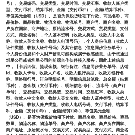
号）、交易编码、交易类型、交易时间、交易汇率、收款人账户类
型、支付币种、结算币种、金额（支付币种）、金额(结算币种)、
等值美元金额（USD）、是否为保税货物项下付款、商品名称、商
品价格、商品数量、物流名称、物流单号、商户号、商户名称、商
户所在国家、商户地址、原始流水号、交易方式、贸易类型、支付
方式、商业名称），个人基本资料（收款人类型、收款人中文名
称、收款人英文名称、收款人电话号码），个人身份信息（收款人
证件类型、收款人证件号码）及其它信息（信息同步业务单号），
个人身份信息和个人财产信息可能构成属于敏感信息
。
由于您通过
圳星公司或者圳星公司的前端合作伙伴接入服务，因此上述信息
中，【卡后四位、提现金额、银行备注、信息同步业务单号、店铺
id、收款人卡号、收款人户名、收款人银行类型、收款方银行名
称、网络联行号、订单明细单号、明细信息总笔数、总金额（结算
币种）、总金额（支付币种）、明细信息-条目、流水号（商户订
单号）、交易编码、交易类型、交易时间、交易汇率、收款人类
型、收款人中文名称、收款人英文名称、收款人证件类型、收款人
证件号码、收款人账户类型、收款人电话号码、支付币种、结算币
种、金额（支付币种）、金额(结算币种)、等值美元金额
（USD）、是否为保税货物项下付款、商品名称、商品价格、商品
数量、物流名称、物流单号、商户号、商户名称、商户所在国家、
商户地址、原始流水号、交易方式、贸易类型、支付方式、商业名