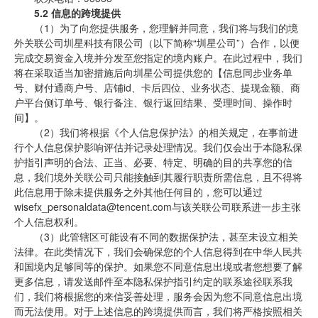
5.2 信息的跨境提供
（1）为了向您提供服务，您理解并同意，我们将与我们的境
外关联公司圳星科技有限公司（以下简称“圳星公司”）合作，以便
完成交易资金入境并分发至您指定的境内账户。在此过程中，我们
将在采取适当加密措施后向圳星公司提供您的【信息同步业务单
号、财付通商户号、店铺id、卡后四位、业务状态、提现金额、商
户平台侧订单号、银行备注、银行返回结果、受理时间、操作时
间】。
（2）我们将根据《个人信息保护法》的相关规定，在事前进
行个人信息保护影响评估并记录处理情况。我们仅会出于本隐私保
护指引声明的合法、正当、必要、特定、明确的目的共享您的信
息，我们境外关联公司只能接触到其履行职责所需信息，且不得将
此信息用于除未提供服务之外其他任何目的，您可以通过
wisefx_personaldata@tencent.com与该关联公司联系进一步主张
个人信息权利。
（3）此管辖区可能设有不同的数据保护法，甚至未设立相关
法律。在此类情况下，我们会确保您的个人信息得到在中华人民共
和国境内足够同等的保护。如果您不同意信息出境或者您想要了解
更多信息，请发送邮件至本隐私保护指引约定的联系途径联系我
们，我们将根据您的来信妥善处理，服务会因为您不同意信息出境
而无法使用。对于上述信息的跨境提供而言，我们将严格按照相关